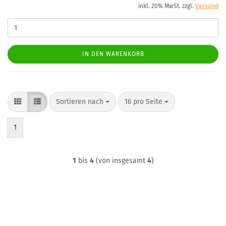
inkl. 20% MwSt. zzgl.
Versand
IN DEN WARENKORB
Sortieren nach
pro Seite
Sortieren nach
16 pro Seite
1
1
bis
4
(von insgesamt
4
)